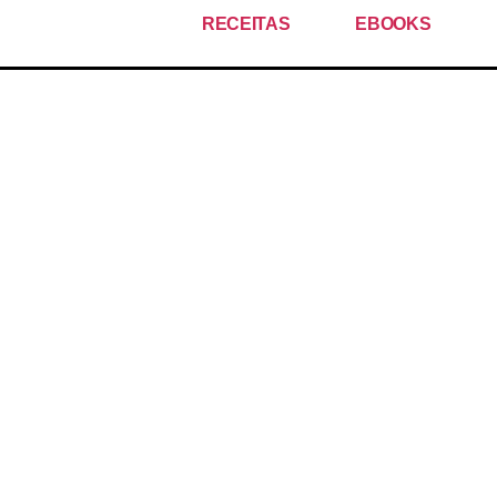
RECEITAS
EBOOKS
Cozinha Vegana Além Da
Alface!
Aprende a cozinhar receitas veganas
saudáveis e a organizar melhor as
tuas refeições.
Porque uma alimentação de base
vegetal pode (e deve) ser variada!!