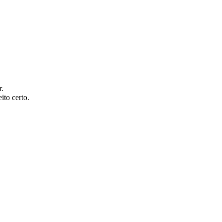
r.
to certo.