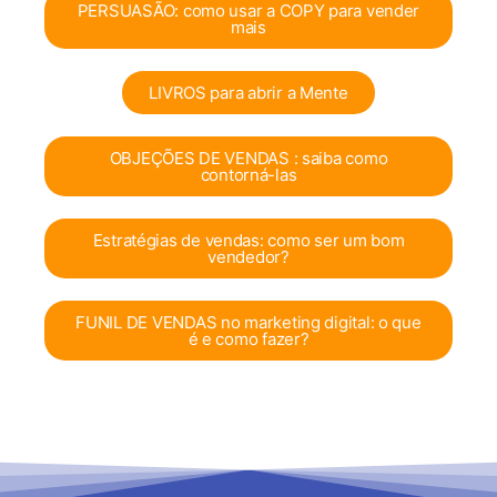
PERSUASÃO: como usar a COPY para vender
mais
LIVROS para abrir a Mente
OBJEÇÕES DE VENDAS : saiba como
contorná-las
Estratégias de vendas: como ser um bom
vendedor?
FUNIL DE VENDAS no marketing digital: o que
é e como fazer?