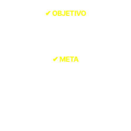
✔ OBJETIVO
💰Quanto você quer ganhar em 30 dias?
💵 Quero ganhar Mil Reais!
✔ META
Minha comissão é R$15.87 Para ganhar Mil Reais
em 30 Dias terei que fazer em média 3 vendas
por dia em 23 Dias. Ainda terei mais 7 Dias para
aumentar meu ganho!
👍 É possível, vamos te ajudar!