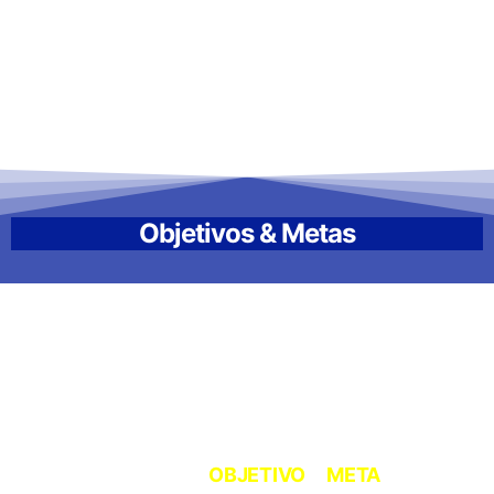
aterial de Apoio para Afiliado Crescer.Com
Objetivos & Metas
O Sucesso no trabalho com Marketing de
Afiliados depende de vários fatores como:
Dedicação, Paciência e Empenho.
Defina seu
OBJETIVO
e
META
.