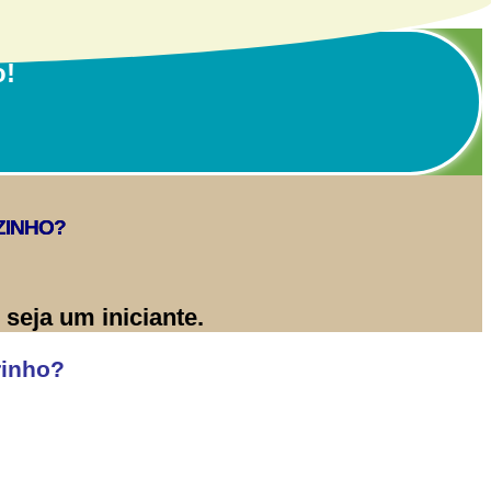
o!
ZINHO?
seja um iniciante.
rinho?