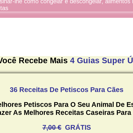
nar-lhe como congelar e descongelar, alimentos ma
itas
Você Recebe
Mais
4
Guias Super Ú
36 Receitas De Petiscos Para Cães
lhores Petiscos Para O Seu Animal De 
zer As Melhores Receitas Caseiras Para
7,00 €
GRÁTIS