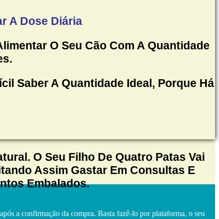
r A Dose Diária
 Alimentar O Seu Cão Com A Quantidade
es.
cil Saber A Quantidade Ideal, Porque Há
ural. O Seu Filho De Quatro Patas Vai
vitando Assim Gastar Em Consultas E
entos Embalados.
s após a confirmação da compra. Basta fazê-lo por plataforma, o seu