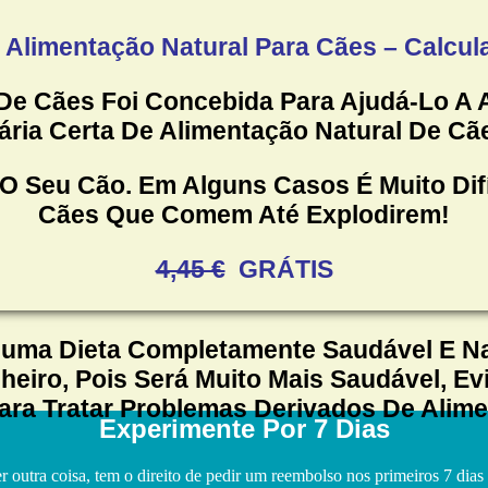
 Alimentação Natural Para Cães – Calcula
 De Cães Foi Concebida Para Ajudá-Lo A
ária Certa De Alimentação Natural De Cã
 Seu Cão. Em Alguns Casos É Muito Difí
Cães Que Comem Até Explodirem!
4,45 €
GRÁTIS
Numa Dieta Completamente Saudável E Nat
eiro, Pois Será Muito Mais Saudável, E
ra Tratar Problemas Derivados De Alim
Experimente Por 7 Dias
er outra coisa, tem o direito de pedir um reembolso nos primeiros 7 dia