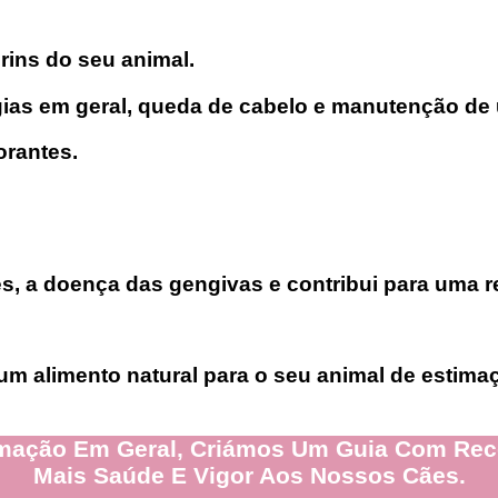
rins do seu animal.
gias em geral, queda de cabelo e manutenção de
orantes.
es, a doença das gengivas e contribui para uma r
m alimento natural para o seu animal de estima
mação Em Geral, Criámos Um Guia Com Receit
Mais Saúde E Vigor Aos Nossos Cães.