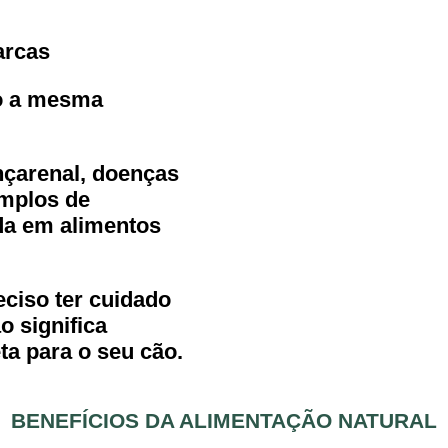
arcas
o a mesma
nçarenal, doenças
emplos de
da em alimentos
eciso ter cuidado
o significa
a para o seu cão.
BENEFÍCIOS DA ALIMENTAÇÃO NATURAL