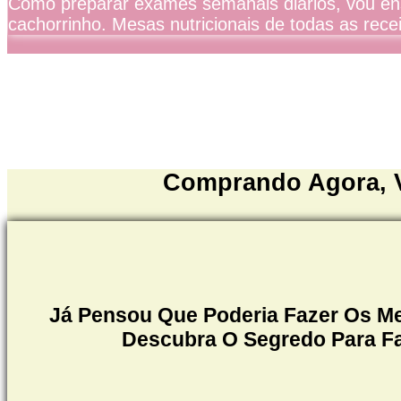
Como preparar exames semanais diários, vou ensi
cachorrinho. Mesas nutricionais de todas as rece
Comprando Agora, 
Já Pensou Que Poderia Fazer Os Me
Descubra O Segredo Para Fa